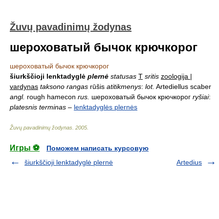
Žuvų pavadinimų žodynas
шероховатый бычок крючкорог
шероховатый бычок крючкорог
šiurkščioji lenktadyglė
plernė
statusas
T
sritis
zoologija |
vardynas
taksono rangas
rūšis
atitikmenys
:
lot.
Artediellus scaber
angl.
rough hamecon
rus.
шероховатый бычок крючкорог
ryšiai
:
platesnis terminas
–
lenktadyglės plernės
Žuvų pavadinimų žodynas
.
2005
.
Игры ⚽
Поможем написать курсовую
šiurkščioji lenktadyglė plernė
Artedius