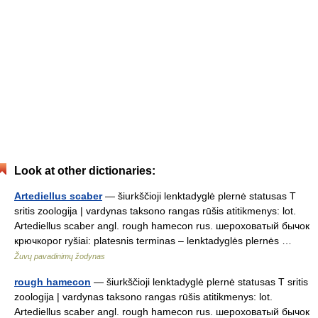
Look at other dictionaries:
Artediellus scaber
— šiurkščioji lenktadyglė plernė statusas T
sritis zoologija | vardynas taksono rangas rūšis atitikmenys: lot.
Artediellus scaber angl. rough hamecon rus. шероховатый бычок
крючкорог ryšiai: platesnis terminas – lenktadyglės plernės …
Žuvų pavadinimų žodynas
rough hamecon
— šiurkščioji lenktadyglė plernė statusas T sritis
zoologija | vardynas taksono rangas rūšis atitikmenys: lot.
Artediellus scaber angl. rough hamecon rus. шероховатый бычок