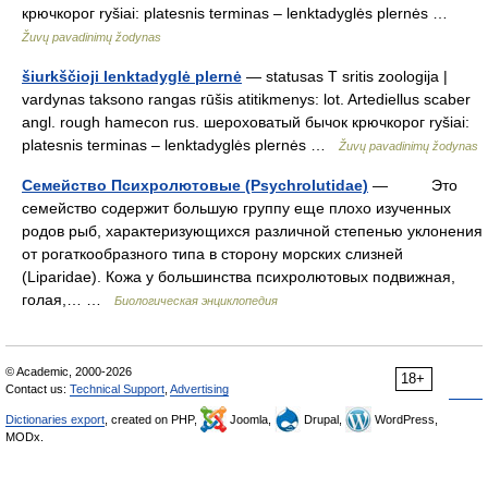
крючкорог ryšiai: platesnis terminas – lenktadyglės plernės …
Žuvų pavadinimų žodynas
šiurkščioji lenktadyglė plernė
— statusas T sritis zoologija |
vardynas taksono rangas rūšis atitikmenys: lot. Artediellus scaber
angl. rough hamecon rus. шероховатый бычок крючкорог ryšiai:
platesnis terminas – lenktadyglės plernės …
Žuvų pavadinimų žodynas
Семейство Психролютовые (Psychrolutidae)
— Это
семейство содержит большую группу еще плохо изученных
родов рыб, характеризующихся различной степенью уклонения
от рогаткообразного типа в сторону морских слизней
(Liparidae). Кожа у большинства психролютовых подвижная,
голая,… …
Биологическая энциклопедия
© Academic, 2000-2026
18+
Contact us:
Technical Support
,
Advertising
Dictionaries export
, created on PHP,
Joomla,
Drupal,
WordPress,
MODx.