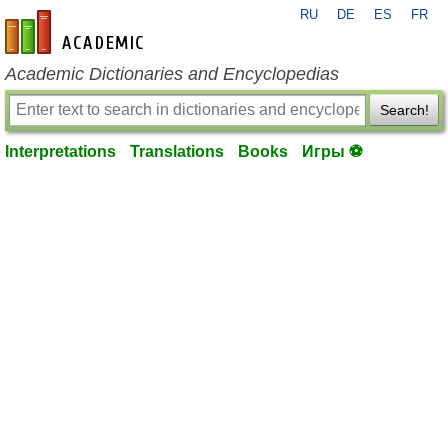
RU
DE
ES
FR
en-academic.com
Academic Dictionaries and Encyclopedias
Search!
Interpretations
Translations
Books
Игры ⚽